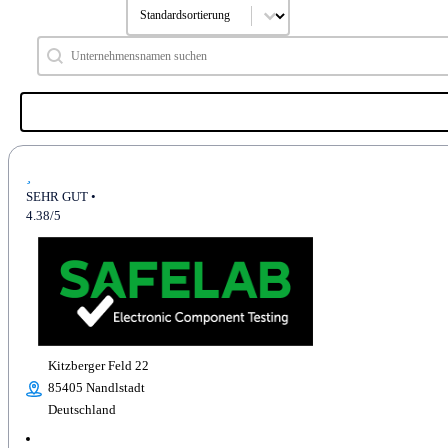
Sort content
SOrtierung a - z
Search content
Hersteller suchen
SEHR GUT •
4.38/5
Kitzberger Feld 22
85405 Nandlstadt
Deutschland