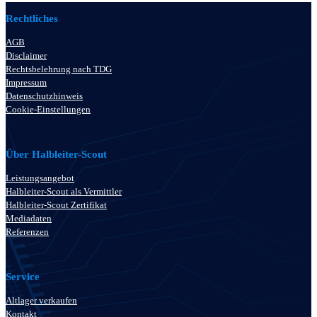
Rechtliches
AGB
Disclaimer
Rechtsbelehrung nach TDG
Impressum
Datenschutzhinweis
Cookie-Einstellungen
Über Halbleiter-Scout
Leistungsangebot
Halbleiter-Scout als Vermittler
Halbleiter-Scout Zertifikat
Mediadaten
Referenzen
Service
Altlager verkaufen
Kontakt