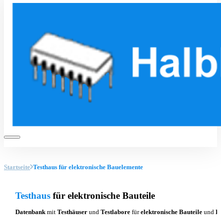
Startseite
Testhaus für elektronische Bauelemente
Testhaus
für elektronische Bauteile
Datenbank
mit
Testhäuser
und
Testlabore
für
elektronische Bauteile
und
Ba