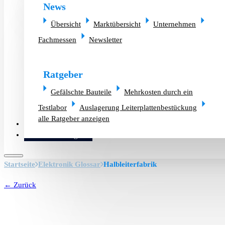
News
Übersicht
Marktübersicht
Unternehmen
Fachmessen
Newsletter
Ratgeber
Gefälschte Bauteile
Mehrkosten durch ein
Testlabor
Auslagerung Leiterplattenbestückung
alle Ratgeber anzeigen
Altlager verkaufen
Bauteilanfrage
Startseite
Elektronik Glossar
Halbleiterfabrik
← Zurück