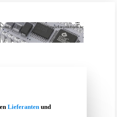
ortal der Halbleiter- und Mikroelektronikbranche
ten
Lieferanten
und