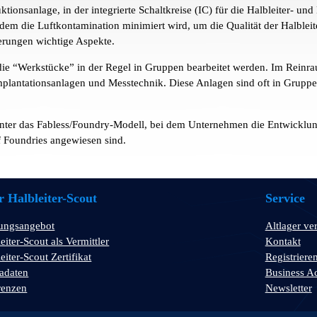
ktionsanlage, in der integrierte Schaltkreise (IC) für die Halbleiter- un
dem die Luftkontamination minimiert wird, um die Qualität der Halbleite
terungen wichtige Aspekte.
i die “Werkstücke” in der Regel in Gruppen bearbeitet werden. Im Rein
plantationsanlagen und Messtechnik. Diese Anlagen sind oft in Gruppe
arunter das Fabless/Foundry-Modell, bei dem Unternehmen die Entwicklun
f Foundries angewiesen sind.
 Halbleiter-Scout
Service
tungsangebot
Altlager ve
eiter-Scout als Vermittler
Kontakt
eiter-Scout Zertifikat
Registriere
adaten
Business A
renzen
Newsletter