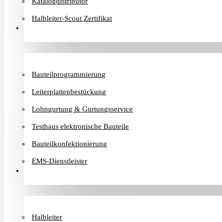
Katalogdistributor
Halbleiter-Scout Zertifikat
Dienstleister
Bauteilprogrammierung
Leiterplattenbestückung
Lohngurtung & Gurtungsservice
Testhaus elektronische Bauteile
Bauteilkonfektionierung
EMS-Dienstleister
Hersteller
Halbleiter