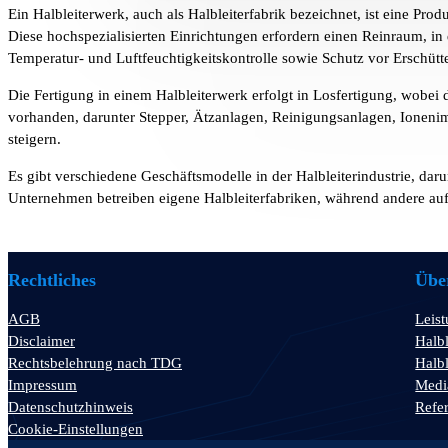
Ein Halbleiterwerk, auch als Halbleiterfabrik bezeichnet, ist eine Produ
Diese hochspezialisierten Einrichtungen erfordern einen Reinraum, in 
Temperatur- und Luftfeuchtigkeitskontrolle sowie Schutz vor Erschüt
Die Fertigung in einem Halbleiterwerk erfolgt in Losfertigung, wobe
vorhanden, darunter Stepper, Ätzanlagen, Reinigungsanlagen, Ionenim
steigern.
Es gibt verschiedene Geschäftsmodelle in der Halbleiterindustrie, d
Unternehmen betreiben eigene Halbleiterfabriken, während andere au
Rechtliches
Über
AGB
Leis
Disclaimer
Halbl
Rechtsbelehrung nach TDG
Halbl
Impressum
Medi
Datenschutzhinweis
Refe
Cookie-Einstellungen