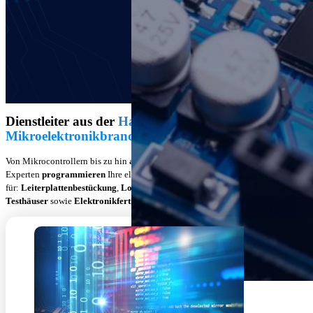
Dienstleiter aus der
Halbleiter- und
Mikroelektronikbranche
Von Mikrocontrollern bis zu hin
abgekündigten elektronischen Bauteile
n:
Experten
programmieren
Ihre elektronischen Bauteile. Weitere
Dienstleister
für:
Leiterplattenbestückung
,
Lohngurtung
und
Bauteilanalyse
, moderne
Testhäuser
sowie
Elektronikfertigung
.