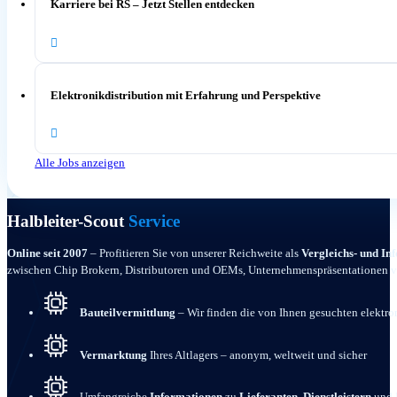
Karriere bei RS – Jetzt Stellen entdecken
Elektronikdistribution mit Erfahrung und Perspektive
Alle Jobs anzeigen
Halbleiter-Scout
Service
Online seit 2007
– Profitieren Sie von unserer Reichweite als
Vergleichs- und In
zwischen Chip Brokern, Distributoren und OEMs, Unternehmenspräsentationen von 
Bauteilvermittlung
– Wir finden die von Ihnen gesuchten elektro
Vermarktung
Ihres Altlagers – anonym, weltweit und sicher
Umfangreiche
Informationen
zu
Lieferanten, Dienstleistern
und H