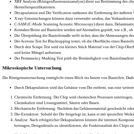
XRF Analysis (Röntgenfluoreszenzanalyse) dient zur Bestimmung des che
Herstellerspezifikationen.
Decapsulation und Die Verification umfassen die Entfernung der äußeren 
X-ray-Untersuchungen können dazu verwendet werden, das Vorhandensein 
C-SAM (C-Mode Scanning Acoustic Microscopy) dient dazu, Delaminatio
Kontakte/Beine auf Bauteilen werden auf Anomalien geprüft, wie z.B., ob
Die Überprüfung der Bauteilemaße stellt sicher, dass die Abmessungen des
Der Acetone Test for Blacktopping testet, ob die Oberfläche eines Bautei
Durch den Scrape Test wird ein kleines Stück Material von der Chip-Oberf
und keine Mängel aufweisen.
Der Permanency Marking Test prüft die Beständigkeit von Bauteilmarkie
Mikroskopische Untersuchung
Die Röntgenuntersuchung ermöglicht einen Blick ins Innere von Bauteilen. Dad
Durch Dekapsulation wird das Gehäuse vom Die entfernt, was eine weitere 
Chemische Entfernung: Der Chip wird chemischen Prozessen unterzogen, d
Chemikalien sind Lösungsmittel, Säuren oder Basen.
Mechanische Entfernung: Nachdem das Gehäusematerial geschwächt oder au
Die-Extraktion: Sobald der Die freigelegt ist, kann er mit speziellen We
Analyse: Nach erfolgreicher Dekapsulation können die internen Komponent
beitragen, Designdetails zu identifizieren, die Funktionalität des Chips 