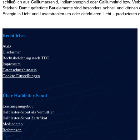
schließlich aus Galliumarsenid, Indiumphosphid oder Galliumnitrid bzw. Ve
Stärken: Damit gefertigte Bauelemente sind besonders schnell und können 
Energie in Licht und Laserstrahlen um oder detektieren Licht – produzieren 
Rechtliches
AGB
Disclaimer
Rechtsbelehrung nach TDG
Impressum
Datenschutzhinweis
Cookie-Einstellungen
Über Halbleiter-Scout
Leistungsangebot
Halbleiter-Scout als Vermittler
Halbleiter-Scout Zertifikat
Mediadaten
Referenzen