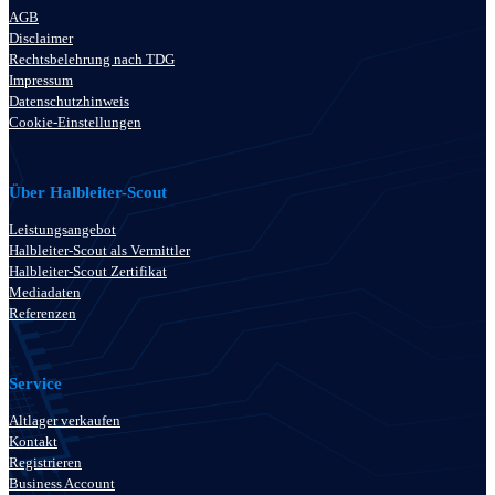
AGB
Disclaimer
Rechtsbelehrung nach TDG
Impressum
Datenschutzhinweis
Cookie-Einstellungen
Über Halbleiter-Scout
Leistungsangebot
Halbleiter-Scout als Vermittler
Halbleiter-Scout Zertifikat
Mediadaten
Referenzen
Service
Altlager verkaufen
Kontakt
Registrieren
Business Account