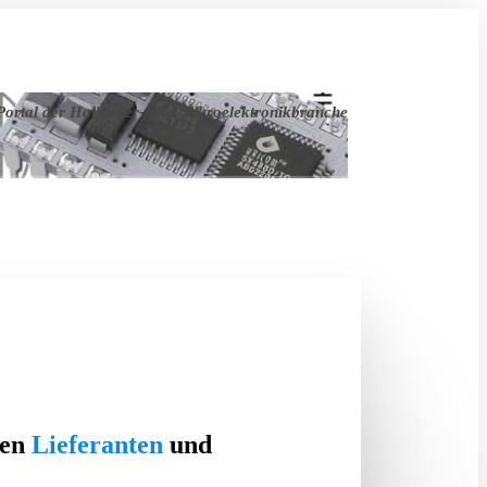
ortal der Halbleiter- und Mikroelektronikbranche
ten
Lieferanten
und