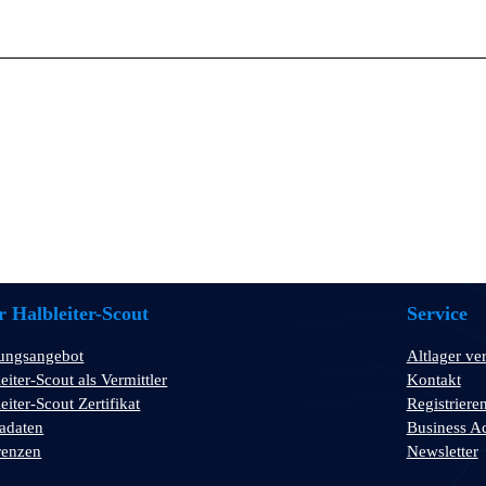
 Halbleiter-Scout
Service
tungsangebot
Altlager ve
eiter-Scout als Vermittler
Kontakt
eiter-Scout Zertifikat
Registriere
adaten
Business A
renzen
Newsletter