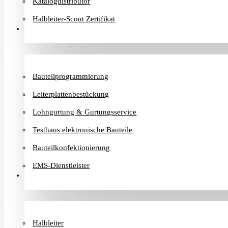
Katalogdistributor
Halbleiter-Scout Zertifikat
Dienstleister
Bauteilprogrammierung
Leiterplattenbestückung
Lohngurtung & Gurtungsservice
Testhaus elektronische Bauteile
Bauteilkonfektionierung
EMS-Dienstleister
Hersteller
Halbleiter