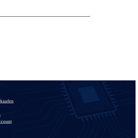
rkaufen
n
ccount