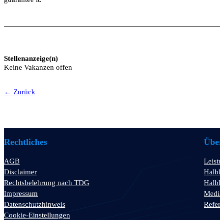
Stellenanzeige(n)
Keine Vakanzen offen
← Zurück
Rechtliches
Über
AGB
Leis
Disclaimer
Halbl
Rechtsbelehrung nach TDG
Halbl
Impressum
Medi
Datenschutzhinweis
Refe
Cookie-Einstellungen