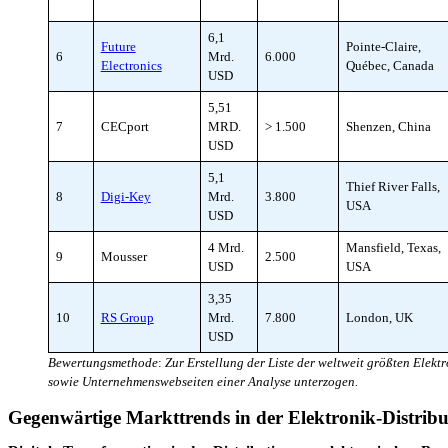
6,1
Future
Pointe-Claire,
6
Mrd.
6.000
Electronics
Québec, Canada
USD
5,51
7
CECport
MRD.
> 1.500
Shenzen, China
USD
5,1
Thief River Falls,
8
Digi-Key
Mrd.
3.800
USA
USD
4 Mrd.
Mansfield, Texas,
9
Mousser
2.500
USD
USA
3,35
10
RS Group
Mrd.
7.800
London, UK
USD
Bewertungsmethode
:
Zur Erstellung der Liste der weltweit größten Elek
sowie Unternehmenswebseiten einer Analyse unterzogen.
Gegenwärtige Markttrends in der Elektronik-Distribu