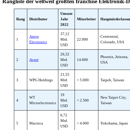
Rangliste der weltweit größten franchise Elektronik-
Umsatz
Rang
Distributor
Jahr
Mitarbeiter
Hauptniederlassu
2022
37,12
Arrow
Centennial,
1
Mrd.
22.000
Electronics
Colorado, USA
USD
26,32
Phoenix, Arizona,
2
Avnet
Mrd.
14.600
USA
USD
21,55
3
WPG Holdings
Mrd.
> 5.000
Taipeh, Taiwan
USD
19
WT
New Taipei City,
4
Mrd.
> 2.500
Microelectronics
Taiwan
USD
6,72
Mrd.
5
Macnica
> 4.000
Yokohama, Japan
USD