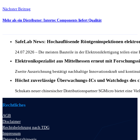
Nächster Beitrag
Mehr als ein Distributor: Intertec Components liefert Qualität
SafeLab News: Hochauflösende Röntgeninspektionen elektron
24.07.2026 – Die meisten Bauteile in der Elektronikfertigung teilen eine 
Elektronikspezialist aus Mittelhessen erneut mit Forschungss
Zweite Auszeichnung bestätigt nachhaltige Innovationskraft und kontinu
Höchst zuverlässige Überwachungs-ICs und Watchdogs des c
Schukats neuer chinesischer Distributionspartner SGMicro bietet eine Vi
Rechtliches
AGB
Disclaimer
Rechtsbelehrung nach TDG
Impressum
Datenschutzhinweis