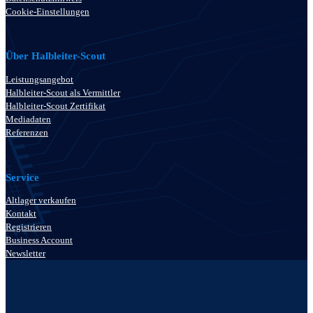
Cookie-Einstellungen
Über Halbleiter-Scout
Leistungsangebot
Halbleiter-Scout als Vermittler
Halbleiter-Scout Zertifikat
Mediadaten
Referenzen
Service
Altlager verkaufen
Kontakt
Registrieren
Business Account
Newsletter