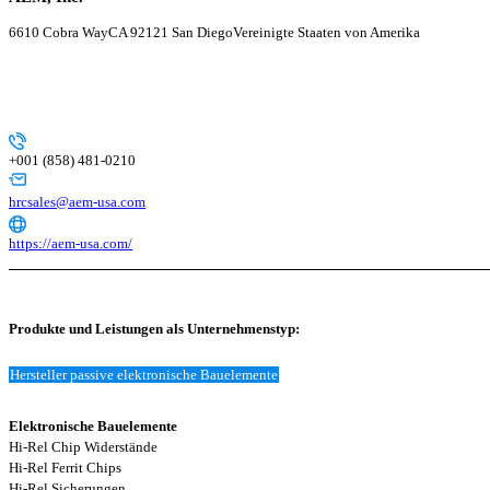
6610 Cobra Way
CA 92121 San Diego
Vereinigte Staaten von Amerika
+001 (858) 481-0210
hrcsales@aem-usa.com
https://aem-usa.com/
Produkte und Leistungen als Unternehmenstyp:
Hersteller passive elektronische Bauelemente
Elektronische Bauelemente
Hi-Rel Chip Widerstände
Hi-Rel Ferrit Chips
Hi-Rel Sicherungen