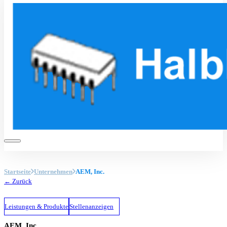
Startseite
Unternehmen
AEM, Inc.
← Zurück
Leistungen & Produkte
Stellenanzeigen
AEM, Inc.