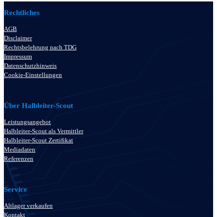
Rechtliches
AGB
Disclaimer
Rechtsbelehrung nach TDG
Impressum
Datenschutzhinweis
Cookie-Einstellungen
Über Halbleiter-Scout
Leistungsangebot
Halbleiter-Scout als Vermittler
Halbleiter-Scout Zertifikat
Mediadaten
Referenzen
Service
Altlager verkaufen
Kontakt