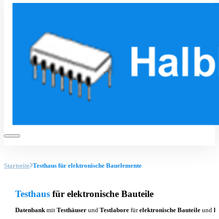
Startseite
Testhaus für elektronische Bauelemente
Testhaus
für elektronische Bauteile
Datenbank
mit
Testhäuser
und
Testlabore
für
elektronische Bauteile
und
Ba