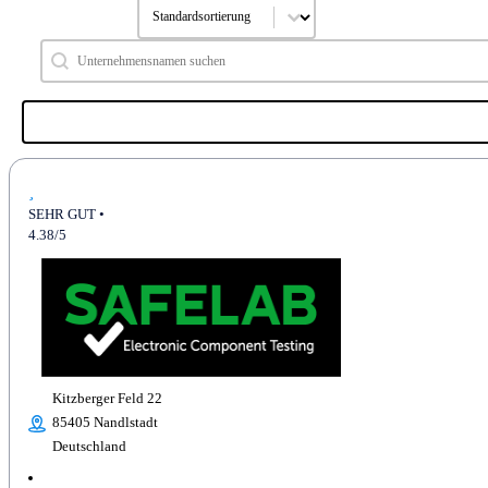
Sort content
SOrtierung a - z
Search content
Hersteller suchen
SEHR GUT •
4.38/5
Kitzberger Feld 22
85405 Nandlstadt
Deutschland