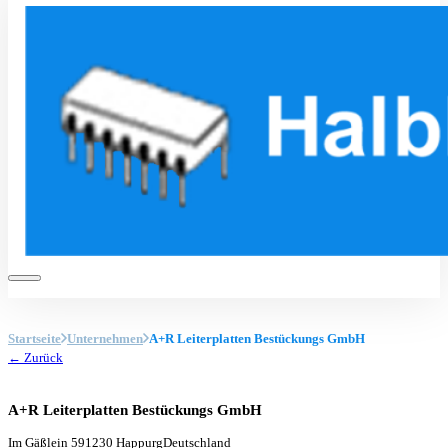
Startseite
Unternehmen
A+R Leiterplatten Bestückungs GmbH
← Zurück
A+R Leiterplatten Bestückungs GmbH
Im Gäßlein 5
91230 Happurg
Deutschland