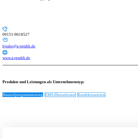
09151-9618527
hjrabe@a-rgmbh.de
www.a-rgmbh.de
Produkte und Leistungen als Unternehmenstyp:
Bauteilprogrammierung
EMS-Dienstleister
Konfektionieren