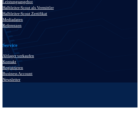
Leistungsangebot
Halbleiter-Scout als Vermittler
Halbleiter-Scout Zertifikat
Mediadaten
Referenzen
Service
Altlager verkaufen
Kontakt
Registrieren
Business Account
Newsletter