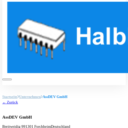
Startseite
Unternehmen
AssDEV GmbH
← Zurück
AssDEV GmbH
Breitweidig 9
91301 Forchheim
Deutschland