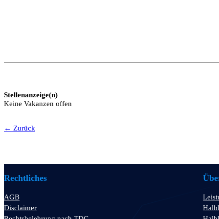
Stellenanzeige(n)
Keine Vakanzen offen
← Zurück
Rechtliches
Über
AGB
Leis
Disclaimer
Halbl
Rechtsbelehrung nach TDG
Halbl