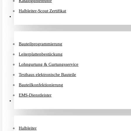
Katalogdistributor
Halbleiter-Scout Zertifikat
Dienstleister
Bauteilprogrammierung
Leiterplattenbestückung
Lohngurtung & Gurtungsservice
Testhaus elektronische Bauteile
Bauteilkonfektionierung
EMS-Dienstleister
Hersteller
Halbleiter