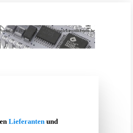
ortal der Halbleiter- und Mikroelektronikbranche
ten
Lieferanten
und