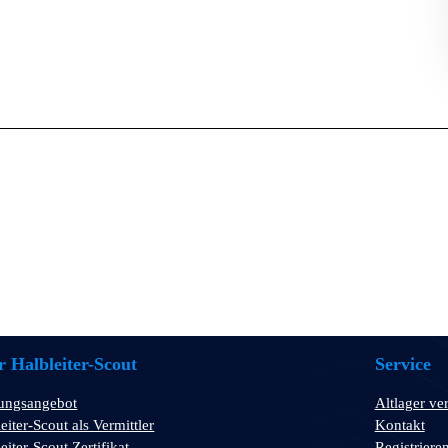
 Halbleiter-Scout
Service
tungsangebot
Altlager ve
eiter-Scout als Vermittler
Kontakt
eiter-Scout Zertifikat
Registriere