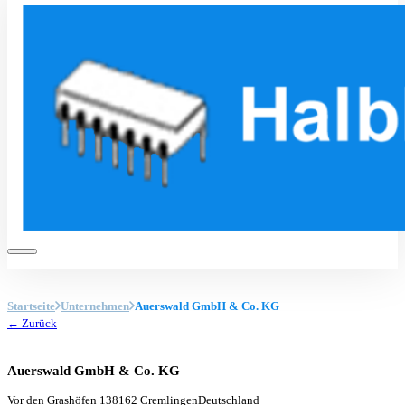
Startseite
Unternehmen
Auerswald GmbH & Co. KG
← Zurück
Auerswald GmbH & Co. KG
Vor den Grashöfen 1
38162 Cremlingen
Deutschland