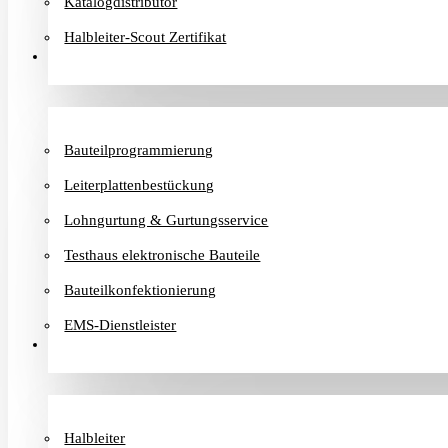
Katalogdistributor
Halbleiter-Scout Zertifikat
Dienstleister
Bauteilprogrammierung
Leiterplattenbestückung
Lohngurtung & Gurtungsservice
Testhaus elektronische Bauteile
Bauteilkonfektionierung
EMS-Dienstleister
Hersteller
Halbleiter