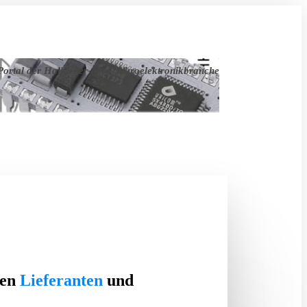
ortal der Halbleiter- und Mikroelektronikbranche
ten
Lieferanten
und