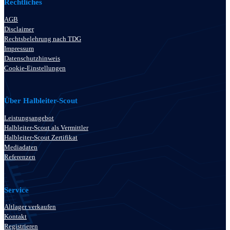
Rechtliches
AGB
Disclaimer
Rechtsbelehrung nach TDG
Impressum
Datenschutzhinweis
Cookie-Einstellungen
Über Halbleiter-Scout
Leistungsangebot
Halbleiter-Scout als Vermittler
Halbleiter-Scout Zertifikat
Mediadaten
Referenzen
Service
Altlager verkaufen
Kontakt
Registrieren