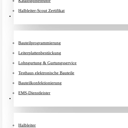
Katalogdistributor
Halbleiter-Scout Zertifikat
Dienstleister
Bauteilprogrammierung
Leiterplattenbestückung
Lohngurtung & Gurtungsservice
Testhaus elektronische Bauteile
Bauteilkonfektionierung
EMS-Dienstleister
Hersteller
Halbleiter