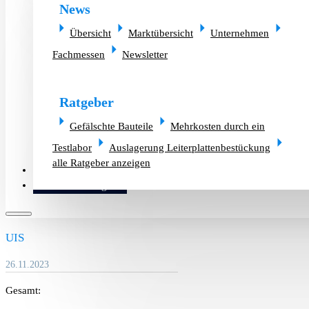
News
Übersicht
Marktübersicht
Unternehmen
Fachmessen
Newsletter
Ratgeber
Gefälschte Bauteile
Mehrkosten durch ein
Testlabor
Auslagerung Leiterplattenbestückung
alle Ratgeber anzeigen
Altlager verkaufen
Bauteilanfrage
UIS
26.11.2023
Gesamt: