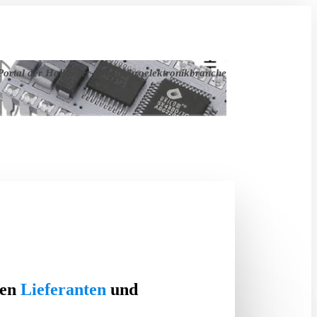
ortal der Halbleiter- und Mikroelektronikbranche
ten
Lieferanten
und