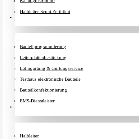
Katalogdistributor
Halbleiter-Scout Zertifikat
Dienstleister
Bauteilprogrammierung
Leiterplattenbestückung
Lohngurtung & Gurtungsservice
Testhaus elektronische Bauteile
Bauteilkonfektionierung
EMS-Dienstleister
Hersteller
Halbleiter