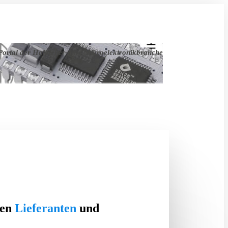
ortal der Halbleiter- und Mikroelektronikbranche
ten
Lieferanten
und