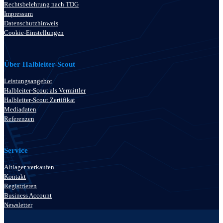
Rechtsbelehrung nach TDG
Impressum
Datenschutzhinweis
Cookie-Einstellungen
Über Halbleiter-Scout
Leistungsangebot
Halbleiter-Scout als Vermittler
Halbleiter-Scout Zertifikat
Mediadaten
Referenzen
Service
Altlager verkaufen
Kontakt
Registrieren
Business Account
Newsletter