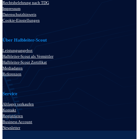
Rechtsbelehrung nach TDG
Impressum
Datenschutzhinweis
Cookie-Einstellungen
Über Halbleiter-Scout
Leistungsangebot
Halbleiter-Scout als Vermittler
Halbleiter-Scout Zertifikat
Mediadaten
Referenzen
Service
Altlager verkaufen
Kontakt
Registrieren
Business Account
Newsletter