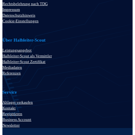
Rechtsbelehrung nach TDG
Impressum
Datenschutzhinweis
Cookie-Einstellungen
Über Halbleiter-Scout
Leistungsangebot
Halbleiter-Scout als Vermittler
Halbleiter-Scout Zertifikat
Mediadaten
Referenzen
Service
Altlager verkaufen
Kontakt
Registrieren
Business Account
Newsletter