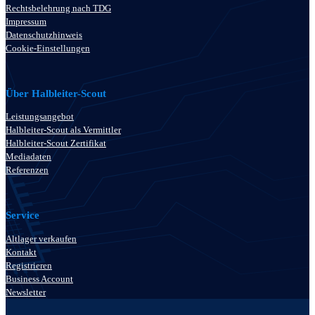
Rechtsbelehrung nach TDG
Impressum
Datenschutzhinweis
Cookie-Einstellungen
Über Halbleiter-Scout
Leistungsangebot
Halbleiter-Scout als Vermittler
Halbleiter-Scout Zertifikat
Mediadaten
Referenzen
Service
Altlager verkaufen
Kontakt
Registrieren
Business Account
Newsletter