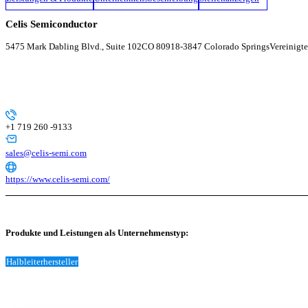
Celis Semiconductor
5475 Mark Dabling Blvd., Suite 102
CO 80918-3847 Colorado Springs
Vereinigt
+1 719 260 -9133
sales@celis-semi.com
https://www.celis-semi.com/
Produkte und Leistungen als Unternehmenstyp:
Halbleiterhersteller