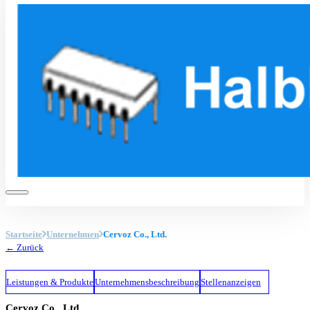
Startseite
Unternehmen
Cervoz Co., Ltd.
← Zurück
Leistungen & Produkte
Unternehmensbeschreibung
Stellenanzeigen
Cervoz Co., Ltd.