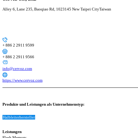
Alley 6, Lane 235, Baoqiao Rd, 10
23145 New Taipei City
Taiwan
+ 886 2 2911 9599
+ 886 2 2911 9566
info@cervoz.com
https://www.cervoz.com
Produkte und Leistungen als Unternehmenstyp:
Halbleiterhersteller
Leistungen
Flash Memory