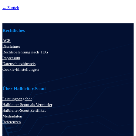
← Zurück
Rechtliches
AGB
Disclaimer
Rechtsbelehrung nach TDG
Impressum
Datenschutzhinweis
Cookie-Einstellungen
Über Halbleiter-Scout
Leistungsangebot
Halbleiter-Scout als Vermittler
Halbleiter-Scout Zertifikat
Mediadaten
Referenzen