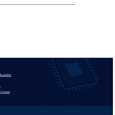
rkaufen
n
ccount