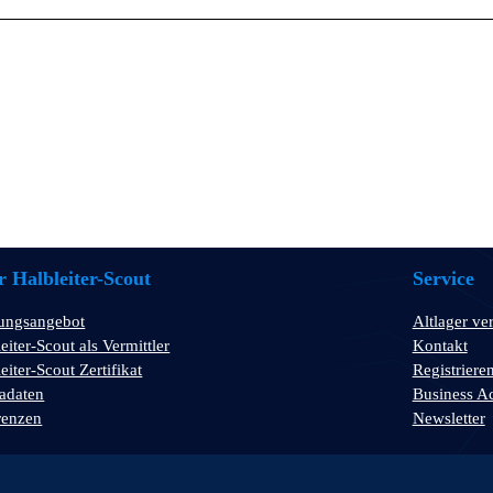
 Halbleiter-Scout
Service
tungsangebot
Altlager ve
eiter-Scout als Vermittler
Kontakt
eiter-Scout Zertifikat
Registriere
adaten
Business A
renzen
Newsletter