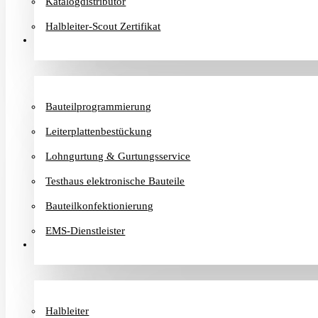
Katalogdistributor
Halbleiter-Scout Zertifikat
Dienstleister
Bauteilprogrammierung
Leiterplattenbestückung
Lohngurtung & Gurtungsservice
Testhaus elektronische Bauteile
Bauteilkonfektionierung
EMS-Dienstleister
Hersteller
Halbleiter