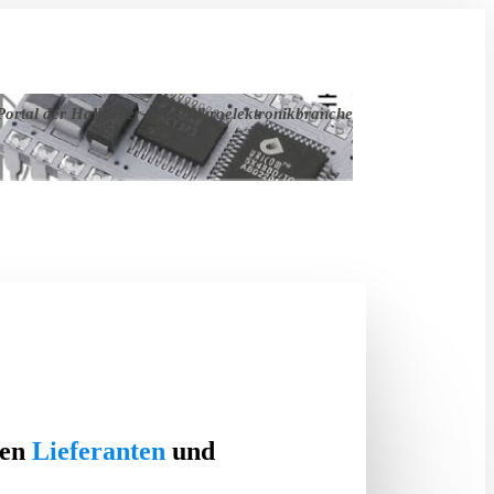
ortal der Halbleiter- und Mikroelektronikbranche
ten
Lieferanten
und