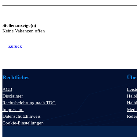
Stellenanzeige(n)
Keine Vakanzen offen
← Zurück
Rechtliches
Über
AGB
Leis
Disclaimer
Halbl
Rechtsbelehrung nach TDG
Halbl
Impressum
Medi
Datenschutzhinweis
Refe
Cookie-Einstellungen