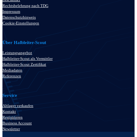
Rechtsbelehrung nach TDG
Impressum
Datenschutzhinweis
Cookie-Einstellungen
Über Halbleiter-Scout
Leistungsangebot
Halbleiter-Scout als Vermittler
Halbleiter-Scout Zertifikat
Mediadaten
Referenzen
Service
Altlager verkaufen
Kontakt
Registrieren
Business Account
Newsletter