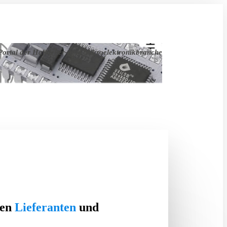
ortal der Halbleiter- und Mikroelektronikbranche
ten
Lieferanten
und