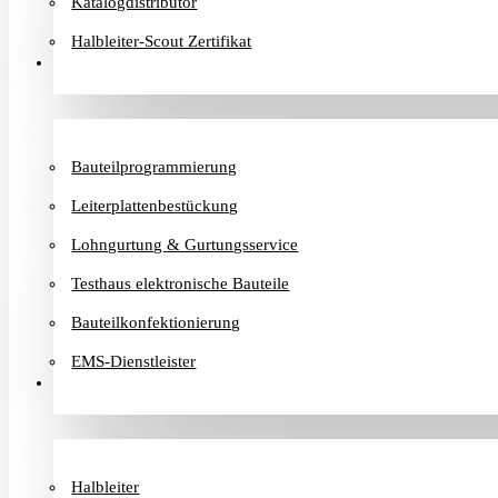
Katalogdistributor
Halbleiter-Scout Zertifikat
Dienstleister
Bauteilprogrammierung
Leiterplattenbestückung
Lohngurtung & Gurtungsservice
Testhaus elektronische Bauteile
Bauteilkonfektionierung
EMS-Dienstleister
Hersteller
Halbleiter