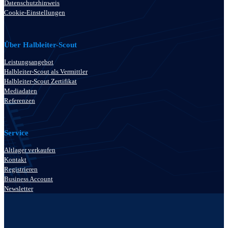
Datenschutzhinweis
Cookie-Einstellungen
Über Halbleiter-Scout
Leistungsangebot
Halbleiter-Scout als Vermittler
Halbleiter-Scout Zertifikat
Mediadaten
Referenzen
Service
Altlager verkaufen
Kontakt
Registrieren
Business Account
Newsletter