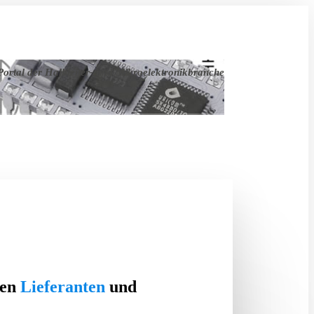
ortal der Halbleiter- und Mikroelektronikbranche
ten
Lieferanten
und