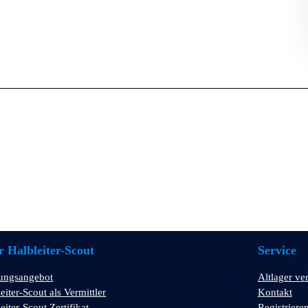
 Halbleiter-Scout
Service
tungsangebot
Altlager ve
eiter-Scout als Vermittler
Kontakt
eiter-Scout Zertifikat
Registriere