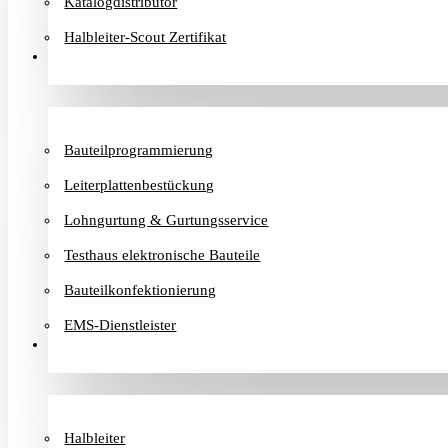
Katalogdistributor
Halbleiter-Scout Zertifikat
Dienstleister
Bauteilprogrammierung
Leiterplattenbestückung
Lohngurtung & Gurtungsservice
Testhaus elektronische Bauteile
Bauteilkonfektionierung
EMS-Dienstleister
Hersteller
Halbleiter