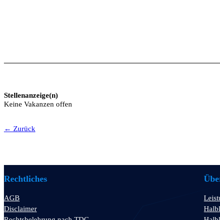
Stellenanzeige(n)
Keine Vakanzen offen
← Zurück
Rechtliches
Über
AGB
Leis
Disclaimer
Halbl
Rechtsbelehrung nach TDG
Halbl