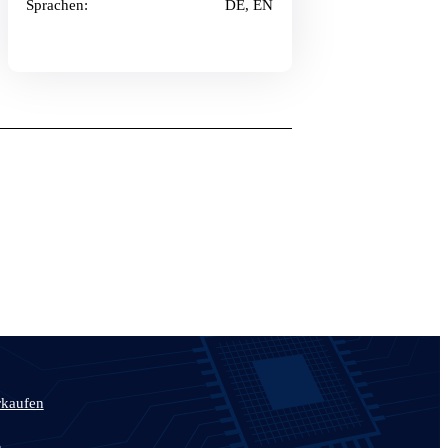
Sprachen:
DE, EN
rkaufen
n