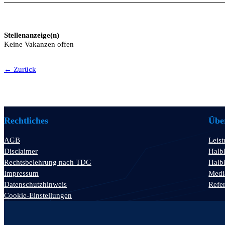
Stellenanzeige(n)
Keine Vakanzen offen
← Zurück
Rechtliches
Über
AGB
Leis
Disclaimer
Halbl
Rechtsbelehrung nach TDG
Halbl
Impressum
Medi
Datenschutzhinweis
Refe
Cookie-Einstellungen