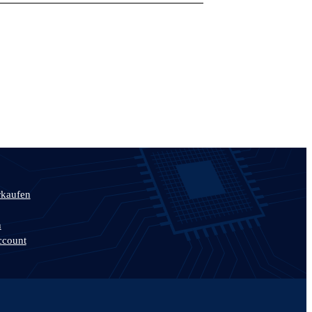
rkaufen
n
ccount