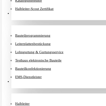
Katalogdistributor
Halbleiter-Scout Zertifikat
Dienstleister
Bauteilprogrammierung
Leiterplattenbestückung
Lohngurtung & Gurtungsservice
Testhaus elektronische Bauteile
Bauteilkonfektionierung
EMS-Dienstleister
Hersteller
Halbleiter