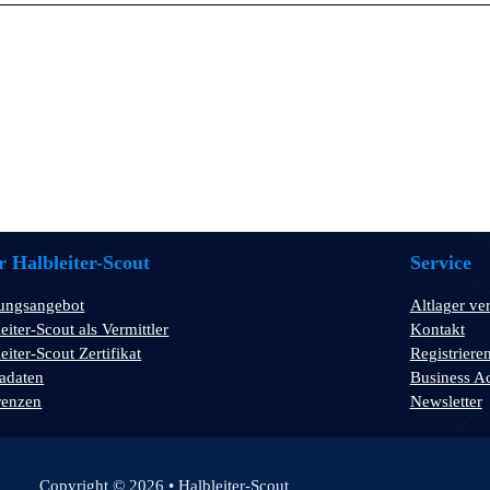
 Halbleiter-Scout
Service
tungsangebot
Altlager ve
eiter-Scout als Vermittler
Kontakt
eiter-Scout Zertifikat
Registriere
adaten
Business A
renzen
Newsletter
Copyright © 2026 • Halbleiter-Scout