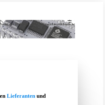
ortal der Halbleiter- und Mikroelektronikbranche
ten
Lieferanten
und