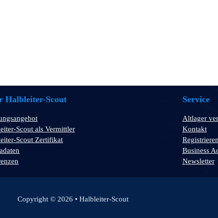
 Halbleiter-Scout
Service
tungsangebot
Altlager ve
eiter-Scout als Vermittler
Kontakt
eiter-Scout Zertifikat
Registriere
adaten
Business A
renzen
Newsletter
Copyright © 2026 • Halbleiter-Scout