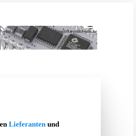
ortal der Halbleiter- und Mikroelektronikbranche
ten
Lieferanten
und