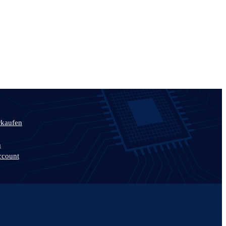
rkaufen
n
ccount