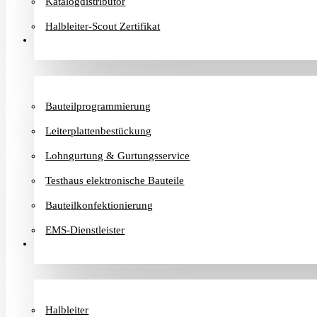
Katalogdistributor
Halbleiter-Scout Zertifikat
Dienstleister
Bauteilprogrammierung
Leiterplattenbestückung
Lohngurtung & Gurtungsservice
Testhaus elektronische Bauteile
Bauteilkonfektionierung
EMS-Dienstleister
Hersteller
Halbleiter