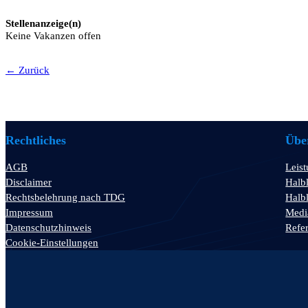
Stellenanzeige(n)
Keine Vakanzen offen
← Zurück
Rechtliches
Über
AGB
Leis
Disclaimer
Halbl
Rechtsbelehrung nach TDG
Halbl
Impressum
Medi
Datenschutzhinweis
Refe
Cookie-Einstellungen