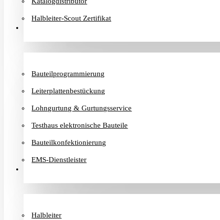
Katalogdistributor
Halbleiter-Scout Zertifikat
Dienstleister
Bauteilprogrammierung
Leiterplattenbestückung
Lohngurtung & Gurtungsservice
Testhaus elektronische Bauteile
Bauteilkonfektionierung
EMS-Dienstleister
Hersteller
Halbleiter