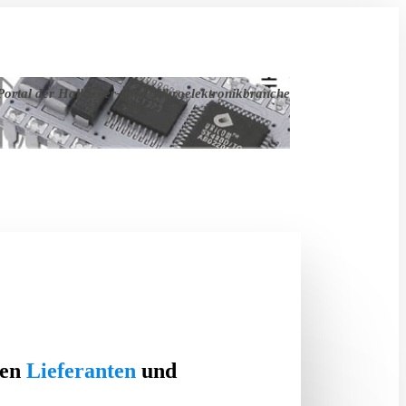
ortal der Halbleiter- und Mikroelektronikbranche
ten
Lieferanten
und