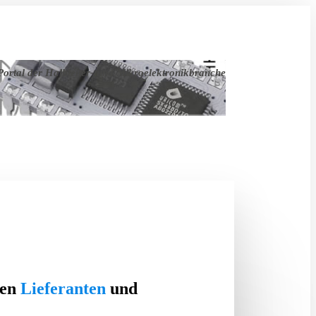
ortal der Halbleiter- und Mikroelektronikbranche
ten
Lieferanten
und