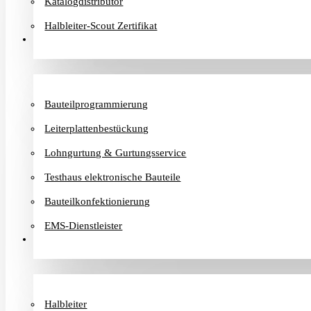
Katalogdistributor
Halbleiter-Scout Zertifikat
Dienstleister
Bauteilprogrammierung
Leiterplattenbestückung
Lohngurtung & Gurtungsservice
Testhaus elektronische Bauteile
Bauteilkonfektionierung
EMS-Dienstleister
Hersteller
Halbleiter