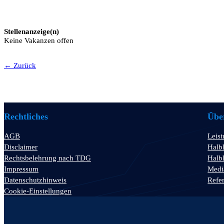
Stellenanzeige(n)
Keine Vakanzen offen
← Zurück
Rechtliches
Über
AGB
Leis
Disclaimer
Halbl
Rechtsbelehrung nach TDG
Halbl
Impressum
Medi
Datenschutzhinweis
Refe
Cookie-Einstellungen