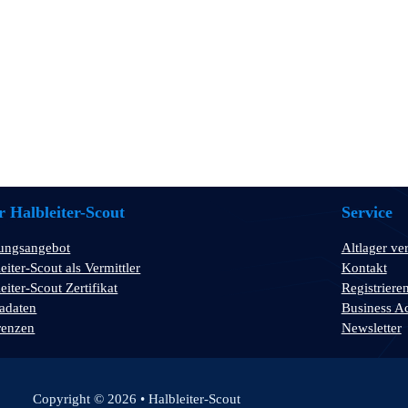
 Halbleiter-Scout
Service
tungsangebot
Altlager ve
eiter-Scout als Vermittler
Kontakt
eiter-Scout Zertifikat
Registriere
adaten
Business A
renzen
Newsletter
Copyright © 2026 • Halbleiter-Scout