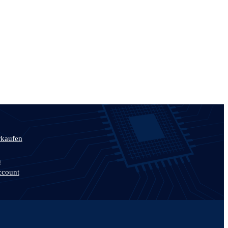
rkaufen
n
ccount