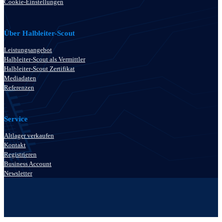
Cookie-Einstellungen
Über Halbleiter-Scout
Leistungsangebot
Halbleiter-Scout als Vermittler
Halbleiter-Scout Zertifikat
Mediadaten
Referenzen
Service
Altlager verkaufen
Kontakt
Registrieren
Business Account
Newsletter