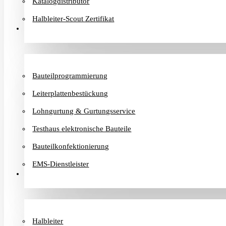
Katalogdistributor
Halbleiter-Scout Zertifikat
Dienstleister
Bauteilprogrammierung
Leiterplattenbestückung
Lohngurtung & Gurtungsservice
Testhaus elektronische Bauteile
Bauteilkonfektionierung
EMS-Dienstleister
Hersteller
Halbleiter