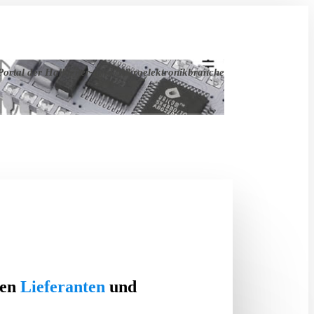
ortal der Halbleiter- und Mikroelektronikbranche
ten
Lieferanten
und