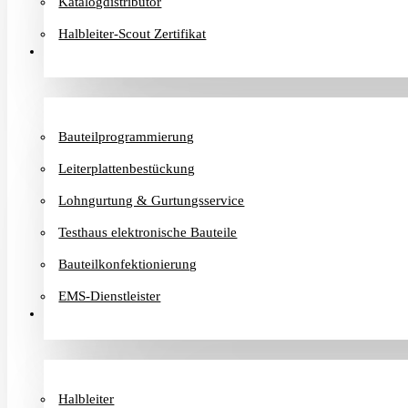
Katalogdistributor
Halbleiter-Scout Zertifikat
Dienstleister
Bauteilprogrammierung
Leiterplattenbestückung
Lohngurtung & Gurtungsservice
Testhaus elektronische Bauteile
Bauteilkonfektionierung
EMS-Dienstleister
Hersteller
Halbleiter