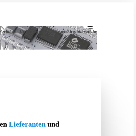
ortal der Halbleiter- und Mikroelektronikbranche
ten
Lieferanten
und