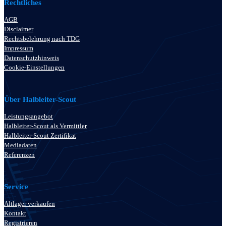
Rechtliches
AGB
Disclaimer
Rechtsbelehrung nach TDG
Impressum
Datenschutzhinweis
Cookie-Einstellungen
Über Halbleiter-Scout
Leistungsangebot
Halbleiter-Scout als Vermittler
Halbleiter-Scout Zertifikat
Mediadaten
Referenzen
Service
Altlager verkaufen
Kontakt
Registrieren