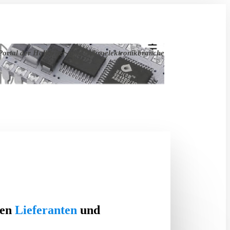
ortal der Halbleiter- und Mikroelektronikbranche
ten
Lieferanten
und