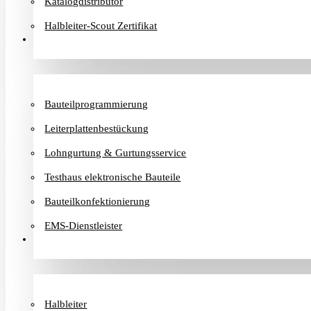
Katalogdistributor
Halbleiter-Scout Zertifikat
Dienstleister
Bauteilprogrammierung
Leiterplattenbestückung
Lohngurtung & Gurtungsservice
Testhaus elektronische Bauteile
Bauteilkonfektionierung
EMS-Dienstleister
Hersteller
Halbleiter