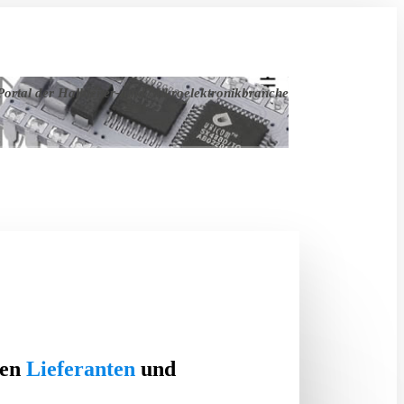
ortal der Halbleiter- und Mikroelektronikbranche
ten
Lieferanten
und