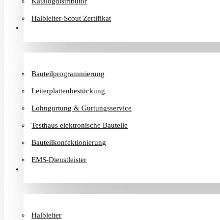
Katalogdistributor
Halbleiter-Scout Zertifikat
Dienstleister
Bauteilprogrammierung
Leiterplattenbestückung
Lohngurtung & Gurtungsservice
Testhaus elektronische Bauteile
Bauteilkonfektionierung
EMS-Dienstleister
Hersteller
Halbleiter