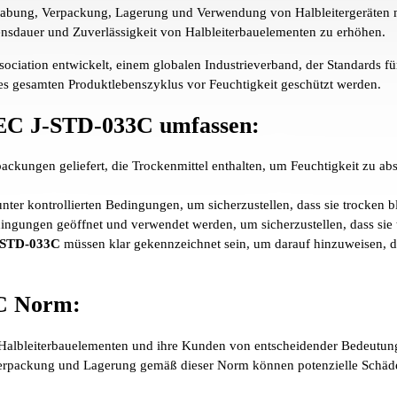
dhabung, Verpackung, Lagerung und Verwendung von Halbleitergeräten mi
ensdauer und Zuverlässigkeit von Halbleiterbauelementen zu erhöhen.
ation entwickelt, einem globalen Industrieverband, der Standards für d
des gesamten Produktlebenszyklus vor Feuchtigkeit geschützt werden.
DEC J-STD-033C umfassen:
packungen geliefert, die Trockenmittel enthalten, um Feuchtigkeit zu ab
unter kontrollierten Bedingungen, um sicherzustellen, dass sie trocken 
ingungen geöffnet und verwendet werden, um sicherzustellen, dass sie 
-STD-033C
müssen klar gekennzeichnet sein, um darauf hinzuweisen, d
EC Norm
:
on Halbleiterbauelementen und ihre Kunden von entscheidender Bedeutung
erpackung und Lagerung gemäß dieser Norm können potenzielle Schäde