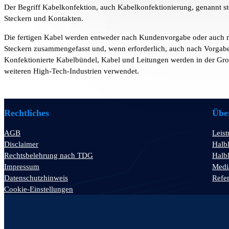
Der Begriff Kabelkonfektion, auch Kabelkonfektionierung, genannt s
Steckern und Kontakten.
Die fertigen Kabel werden entweder nach Kundenvorgabe oder auch ma
Steckern zusammengefasst und, wenn erforderlich, auch nach Vorgabe
Konfektionierte Kabelbündel, Kabel und Leitungen werden in der Gr
weiteren High-Tech-Industrien verwendet.
Rechtliches
Über
AGB
Leis
Disclaimer
Halbl
Rechtsbelehrung nach TDG
Halbl
Impressum
Medi
Datenschutzhinweis
Refe
Cookie-Einstellungen