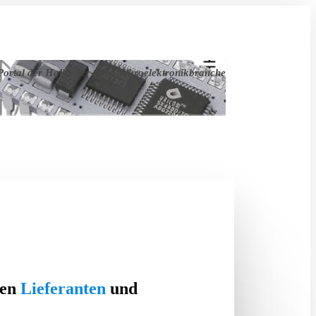
ortal der Halbleiter- und Mikroelektronikbranche
ten
Lieferanten
und