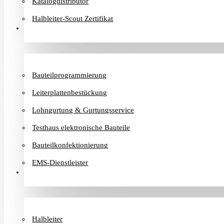
Katalogdistributor
Halbleiter-Scout Zertifikat
Dienstleister
Bauteilprogrammierung
Leiterplattenbestückung
Lohngurtung & Gurtungsservice
Testhaus elektronische Bauteile
Bauteilkonfektionierung
EMS-Dienstleister
Hersteller
Halbleiter