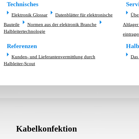
Technisches
Serv
Elektronik Glossar
Datenblätter für elektronische
Übe
Bauteile
Normen aus der elektronik Branche
Altlager
Halbleitertechnologie
eintrage
Referenzen
Halb
Kunden- und Lieferantenvermittlung durch
Das 
Halbleiter-Scout
Kabelkonfektion