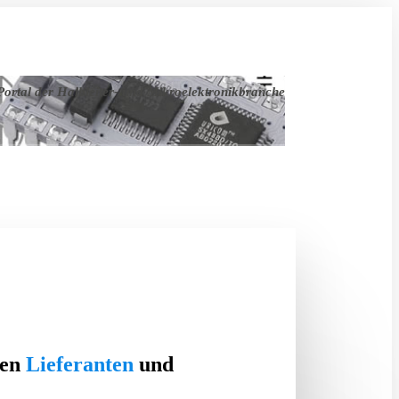
ortal der Halbleiter- und Mikroelektronikbranche
ten
Lieferanten
und