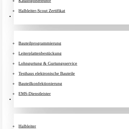
Katalogdistributor
Halbleiter-Scout Zertifikat
Dienstleister
Bauteilprogrammierung
Leiterplattenbestückung
Lohngurtung & Gurtungsservice
Testhaus elektronische Bauteile
Bauteilkonfektionierung
EMS-Dienstleister
Hersteller
Halbleiter