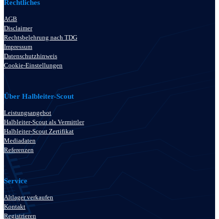
Rechtliches
AGB
Disclaimer
Rechtsbelehrung nach TDG
Impressum
Datenschutzhinweis
Cookie-Einstellungen
Über Halbleiter-Scout
Leistungsangebot
Halbleiter-Scout als Vermittler
Halbleiter-Scout Zertifikat
Mediadaten
Referenzen
Service
Altlager verkaufen
Kontakt
Registrieren