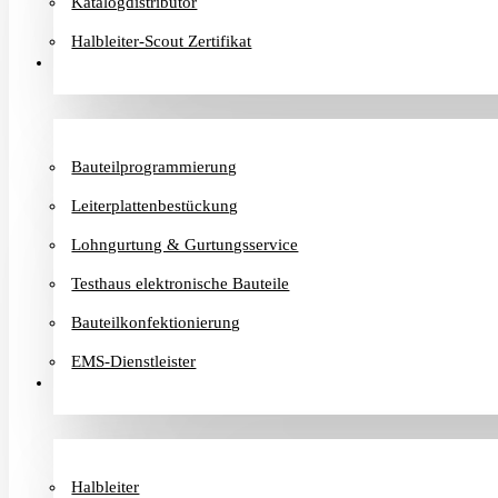
Katalogdistributor
Halbleiter-Scout Zertifikat
Dienstleister
Bauteilprogrammierung
Leiterplattenbestückung
Lohngurtung & Gurtungsservice
Testhaus elektronische Bauteile
Bauteilkonfektionierung
EMS-Dienstleister
Hersteller
Halbleiter