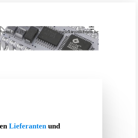
ortal der Halbleiter- und Mikroelektronikbranche
ten
Lieferanten
und