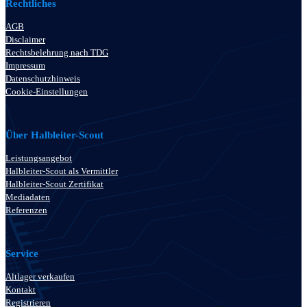
Rechtliches
AGB
Disclaimer
Rechtsbelehrung nach TDG
Impressum
Datenschutzhinweis
Cookie-Einstellungen
Über Halbleiter-Scout
Leistungsangebot
Halbleiter-Scout als Vermittler
Halbleiter-Scout Zertifikat
Mediadaten
Referenzen
Service
Altlager verkaufen
Kontakt
Registrieren