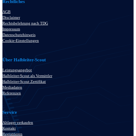
Rechtliches
AGB
Disclaimer
Rechtsbelehrung nach TDG
Impressum
Datenschutzhinweis
Cookie-Einstellungen
Über Halbleiter-Scout
Leistungsangebot
Halbleiter-Scout als Vermittler
Halbleiter-Scout Zertifikat
Mediadaten
Referenzen
Service
Altlager verkaufen
Kontakt
Registrieren