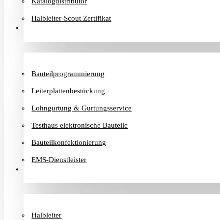
Katalogdistributor
Halbleiter-Scout Zertifikat
Dienstleister
Bauteilprogrammierung
Leiterplattenbestückung
Lohngurtung & Gurtungsservice
Testhaus elektronische Bauteile
Bauteilkonfektionierung
EMS-Dienstleister
Hersteller
Halbleiter