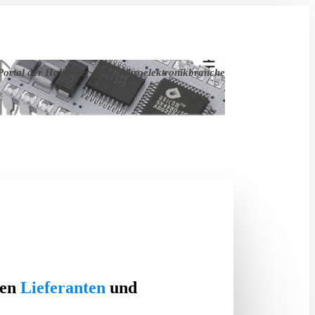
ortal der Halbleiter- und Mikroelektronikbranche
ten
Lieferanten
und