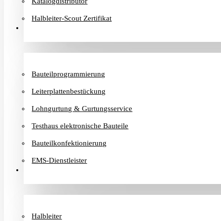
Katalogdistributor
Halbleiter-Scout Zertifikat
Dienstleister
Bauteilprogrammierung
Leiterplattenbestückung
Lohngurtung & Gurtungsservice
Testhaus elektronische Bauteile
Bauteilkonfektionierung
EMS-Dienstleister
Hersteller
Halbleiter