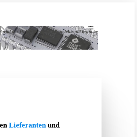
ortal der Halbleiter- und Mikroelektronikbranche
ten
Lieferanten
und