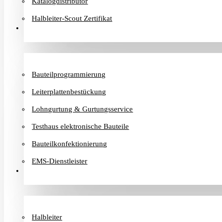
Katalogdistributor
Halbleiter-Scout Zertifikat
Dienstleister
Bauteilprogrammierung
Leiterplattenbestückung
Lohngurtung & Gurtungsservice
Testhaus elektronische Bauteile
Bauteilkonfektionierung
EMS-Dienstleister
Hersteller
Halbleiter