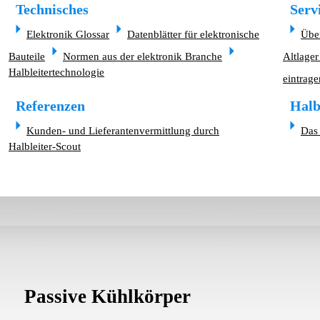
Technisches
Serv
Elektronik Glossar
Datenblätter für elektronische
Übe
Bauteile
Normen aus der elektronik Branche
Altlager
Halbleitertechnologie
eintrage
Referenzen
Halb
Kunden- und Lieferantenvermittlung durch
Das 
Halbleiter-Scout
Passive Kühlkörper