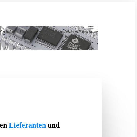
ortal der Halbleiter- und Mikroelektronikbranche
ten
Lieferanten
und