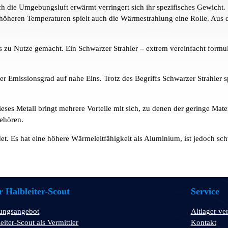
 die Umgebungsluft erwärmt verringert sich ihr spezifisches Gewicht. 
ei höheren Temperaturen spielt auch die Wärmestrahlung eine Rolle. A
s zu Nutze gemacht. Ein Schwarzer Strahler – extrem vereinfacht formul
 Emissionsgrad auf nahe Eins. Trotz des Begriffs Schwarzer Strahler sp
es Metall bringt mehrere Vorteile mit sich, zu denen der geringe Materi
gehören.
. Es hat eine höhere Wärmeleitfähigkeit als Aluminium, ist jedoch schw
 Halbleiter-Scout
Service
tungsangebot
Altlager ve
eiter-Scout als Vermittler
Kontakt