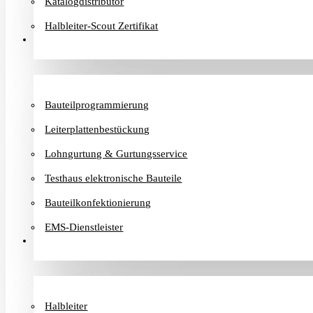
Katalogdistributor
Halbleiter-Scout Zertifikat
Dienstleister
Bauteilprogrammierung
Leiterplattenbestückung
Lohngurtung & Gurtungsservice
Testhaus elektronische Bauteile
Bauteilkonfektionierung
EMS-Dienstleister
Hersteller
Halbleiter