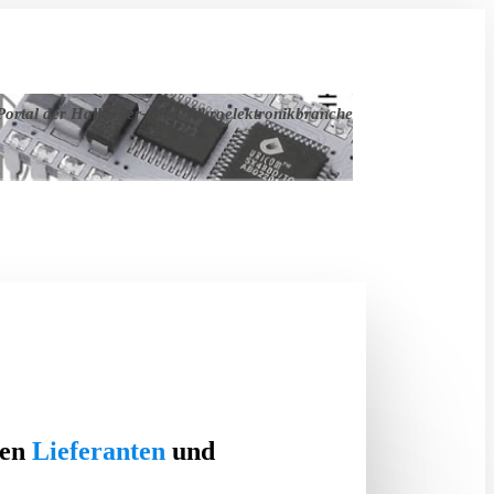
ortal der Halbleiter- und Mikroelektronikbranche
ten
Lieferanten
und