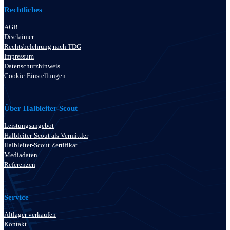
Rechtliches
AGB
Disclaimer
Rechtsbelehrung nach TDG
Impressum
Datenschutzhinweis
Cookie-Einstellungen
Über Halbleiter-Scout
Leistungsangebot
Halbleiter-Scout als Vermittler
Halbleiter-Scout Zertifikat
Mediadaten
Referenzen
Service
Altlager verkaufen
Kontakt