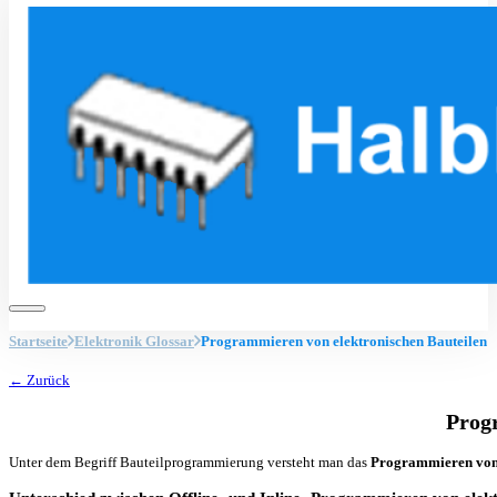
Startseite
Elektronik Glossar
Programmieren von elektronischen Bauteilen
← Zurück
Prog
Unter dem Begriff Bauteilprogrammierung versteht man das
Programmieren von 