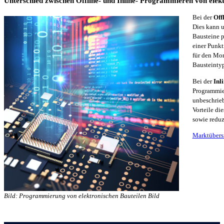
Unterschied zwischen Offline- und Inline- Programmieren von elek
Bei der
Off
Dies kann u
Bausteine p
einer Punkt
für den Mon
Bausteinty
Bei der
Inl
Programmier
unbeschrieb
Vorteile di
sowie reduz
Marktübersi
Bild: Programmierung von elektronischen Bauteilen Bild