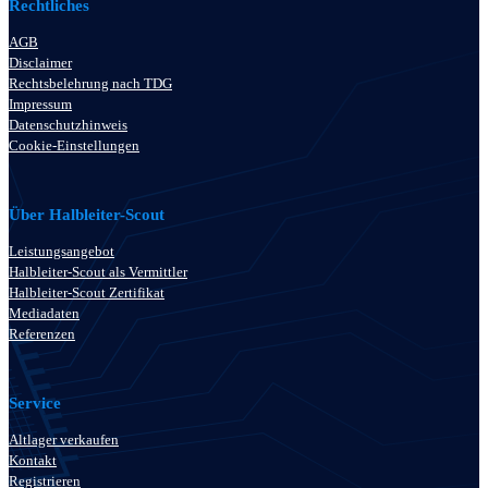
Rechtliches
AGB
Disclaimer
Rechtsbelehrung nach TDG
Impressum
Datenschutzhinweis
Cookie-Einstellungen
Über Halbleiter-Scout
Leistungsangebot
Halbleiter-Scout als Vermittler
Halbleiter-Scout Zertifikat
Mediadaten
Referenzen
Service
Altlager verkaufen
Kontakt
Registrieren